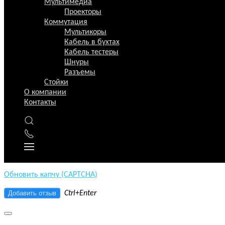
Мультимедиа
Сайт
Проекторы
Коммутация
Заголовок
Мультикоры
Кабель в бухтах
Оцените товар
Кабель тестеры
Шнуры
Разъемы
Стойки
О компании
Контакты
Отзыв
→
Обновить капчу (CAPTCHA)
Добавить отзыв
Ctrl+Enter