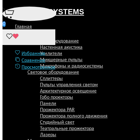
ROSS DM-581 отзывы
0
Главная
Главная
Звуковое оборудование
Каталог
Микрофоны и радиосистемы
Звуковое оборудование
ROSS DM-581
Настенная акустика
Отзывы
​Усилители
Избранное
Микшерные пульты
Сравнение
Обзор
Микрофоны и радиосистемы
Просмотренное
Отзывы
0
Световое оборудование
Сплиттеры
ROSS DM-581
Пульты управления светом
ROSS DM-581 микрофон вокальный динамический
Архитектурное освещение
Артикул: ID000097993
Гобо проекторы
Панели
0 отзывов к товару ROSS DM-581
Прожектора PAR
Написать отзыв
Прожектора полного движения
Студийный свет
Ваше имя
Театральные прожектора
Лазеры
Email