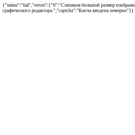
{"status":"fail","errors":{"0":"Слишком большой размер изоб
графического редактора.","captcha":"Капча введена неверно"}}