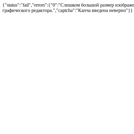
{"status":"fail","errors":{"0":"Слишком большой размер изоб
графического редактора.","captcha":"Капча введена неверно"}}