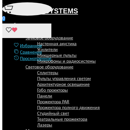
0
Главная
ROSS ATLAS 1818 RGBWAUV
Каталог
Звуковое оборудование
Главная
Настенная акустика
Избранное
Световое оборудование
​Усилители
Сравнение
Архитектурное освещение
Микшерные пульты
Просмотренное
ROSS ATLAS 1818 RGBWAUV
Микрофоны и радиосистемы
Световое оборудование
Добавить в избранное
Сплиттеры
Пульты управления светом
Удалить из избранного
Архитектурное освещение
Добавить к сравнению
Гобо проекторы
Панели
Удалить из сравнения
Прожектора PAR
Прожектора полного движения
Студийный свет
Театральные прожектора
Лазеры