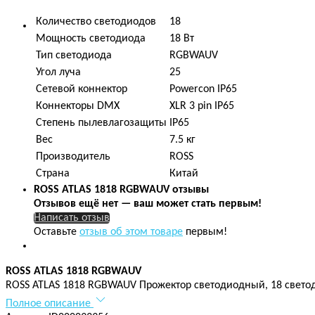
Количество светодиодов
18
Мощность светодиода
18 Вт
Тип светодиода
RGBWAUV
Угол луча
25
Сетевой коннектор
Powercon IP65
Коннекторы DMX
XLR 3 pin IP65
Степень пылевлагозащиты
IP65
Вес
7.5 кг
Производитель
ROSS
Страна
Китай
ROSS ATLAS 1818 RGBWAUV отзывы
Отзывов ещё нет — ваш может стать первым!
Написать отзыв
Оставьте
отзыв об этом товаре
первым!
ROSS ATLAS 1818 RGBWAUV
ROSS ATLAS 1818 RGBWAUV Прожектор светодиодный, 18 свето
Полное описание